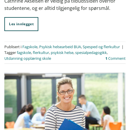
Cathrine Akselsen er veldig på tilbudssiden overfor
studentene, og er alltid tilgjengelig for spørsmål.
Les innlegget
Publisert i
Fagskole
,
Psykisk helsearbeid BUA
,
Spesped og flerkultur
|
Tagger
fagskole
,
flerkultur
,
psykisk helse
,
spesialpedagogikk
,
Utdanning opplæring skole
1
Comment