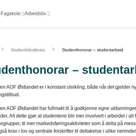
Fagskole
Arbeidsliv
Studenthåndboka
Studenthonorar – studentarbeid
udenthonorar – studentar
n AOF Østlandet er i konstant utvikling, både når det gjelder n
ngstilbud.
en AOF Østlandet har fullmakt til å godkjenne egne utdanninger
er. Alt dette gjør at studentene blir mer involvert i arbeidet i alt 
egrupper, til mer markedsføringsaktiviteter som å delta på mess
også krav i lov og sentrale forskrifter til deltakelse i ulike nemnd