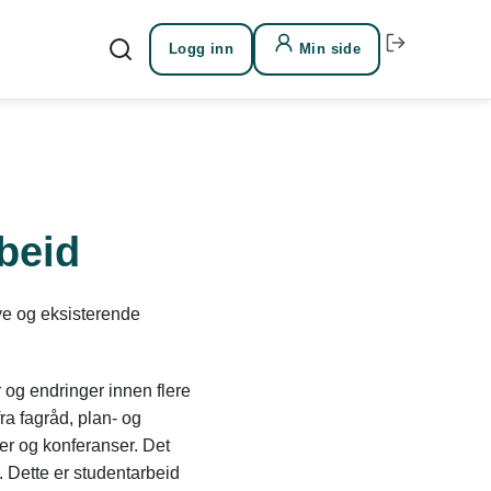
Logg inn
Min side
Søk etter sider
beid
ye og eksisterende
 og endringer innen flere
fra fagråd, plan- og
er og konferanser. Det
er. Dette er studentarbeid