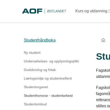
Skip
to
Kurs og utdanning
content
Studenthåndboka
Ny student
St
Undersøkelses- og opplysningsplikt
Godskriving og fritak
Fagskole
utdanni
Læringsmiljø og studentvelferd
Studentorganet
Fagskol
fagområd
Studenthonorar - studentarbeid
referans
Studentombud
stilles 