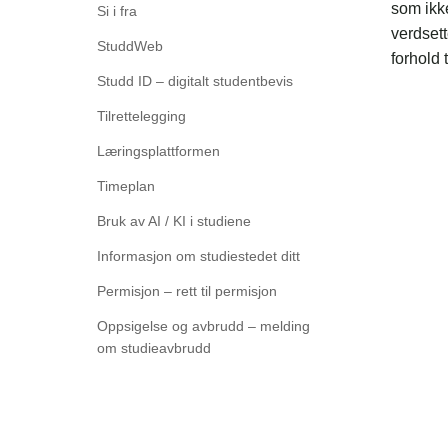
som ikke
Si i fra
verdsett
StuddWeb
forhold 
Studd ID – digitalt studentbevis
Tilrettelegging
Læringsplattformen
Timeplan
Bruk av AI / KI i studiene
Informasjon om studiestedet ditt
Permisjon – rett til permisjon
Oppsigelse og avbrudd – melding
om studieavbrudd