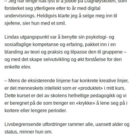
– Jeg har lenge hatt lyst til å jobbe på Daghøyskolen, som
forsterket seg ytterligere etter to år med digital
undervisnings. Heldigvis klarte jeg å selge meg inn til
sjefene, sier hun med et smil.
Lindas utgangspunkt var å benytte sin psykologi- og
sosialfaglige kompetanse og erfaring, pakket inn i en
blanding av teori og praksis og tilpasse den til gruppene –
og med det skape selvutvikling og økt forståelse for den
enkelte elev.
– Mens de eksisterende linjene har konkrete kreative linjer,
er det menneskets intellekt som er «produktet» i mitt kurs.
Dette kurset er del av skolens helhetlige pedagogikk og vi
er beregnet på de som trenger en «krykke» å lene seg på i
kortere eller lengere perioder.
Livsbegrensende utfordringer rammer alle, uansett alder og
status, minner hun om.