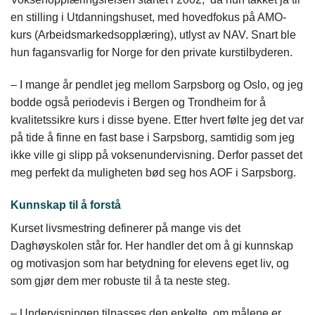
en stilling i Utdanningshuset, med hovedfokus på AMO-
kurs (Arbeidsmarkedsopplæring), utlyst av NAV. Snart ble
hun fagansvarlig for Norge for den private kurstilbyderen.
– I mange år pendlet jeg mellom Sarpsborg og Oslo, og jeg
bodde også periodevis i Bergen og Trondheim for å
kvalitetssikre kurs i disse byene. Etter hvert følte jeg det var
på tide å finne en fast base i Sarpsborg, samtidig som jeg
ikke ville gi slipp på voksenundervisning. Derfor passet det
meg perfekt da muligheten bød seg hos AOF i Sarpsborg.
Kunnskap til å forstå
Kurset livsmestring definerer på mange vis det
Daghøyskolen står for. Her handler det om å gi kunnskap
og motivasjon som har betydning for elevens eget liv, og
som gjør dem mer robuste til å ta neste steg.
– Undervisningen tilpasses den enkelte, om målene er