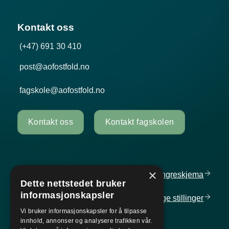
Kontakt oss
(+47) 691 30 410
post@aofostfold.no
fagskole@aofostfold.no
Kontakt oss
Kontakt fagskolen
×
Personvern og informasjonskapsler
Angreskjema
Dette nettstedet bruker
informasjonskapsler
Cancellation
form
Ledige
stillinger
Vi bruker informasjonskapsler for å tilpasse
innhold, annonser og analysere trafikken vår.