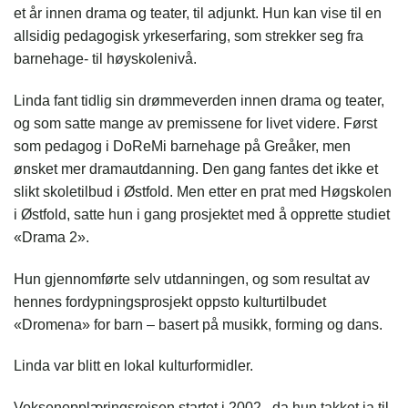
et år innen drama og teater, til adjunkt. Hun kan vise til en
allsidig pedagogisk yrkeserfaring, som strekker seg fra
barnehage- til høyskolenivå.
Linda fant tidlig sin drømmeverden innen drama og teater,
og som satte mange av premissene for livet videre. Først
som pedagog i DoReMi barnehage på Greåker, men
ønsket mer dramautdanning. Den gang fantes det ikke et
slikt skoletilbud i Østfold. Men etter en prat med Høgskolen
i Østfold, satte hun i gang prosjektet med å opprette studiet
«Drama 2».
Hun gjennomførte selv utdanningen, og som resultat av
hennes fordypningsprosjekt oppsto kulturtilbudet
«Dromena» for barn – basert på musikk, forming og dans.
Linda var blitt en lokal kulturformidler.
Voksenopplæringsreisen startet i 2002, da hun takket ja til