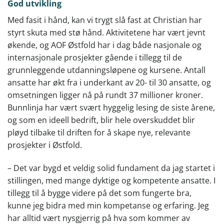
God utvikling
Med fasit i hånd, kan vi trygt slå fast at Christian har
styrt skuta med stø hånd. Aktivitetene har vært jevnt
økende, og AOF Østfold har i dag både nasjonale og
internasjonale prosjekter gående i tillegg til de
grunnleggende utdanningsløpene og kursene. Antall
ansatte har økt fra i underkant av 20- til 30 ansatte, og
omsetningen ligger nå på rundt 37 millioner kroner.
Bunnlinja har vært svært hyggelig lesing de siste årene,
og som en ideell bedrift, blir hele overskuddet blir
pløyd tilbake til driften for å skape nye, relevante
prosjekter i Østfold.
– Det var bygd et veldig solid fundament da jag startet i
stillingen, med mange dyktige og kompetente ansatte. I
tillegg til å bygge videre på det som fungerte bra,
kunne jeg bidra med min kompetanse og erfaring. Jeg
har alltid vært nysgjerrig på hva som kommer av