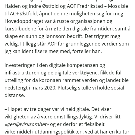
Halden og Indre Østfold og AOF Fredrikstad – Moss ble
til AOF Østfold, åpnet denne muligheten seg for meg.
Hovedoppdraget var å ruste organisasjonen og
kurstilbudene for å møte den digitale framtiden, samt å
skape en sunn og lønnsom bedrift. Det trigget meg
veldig. I tillegg står AOF for grunnleggende verdier som
jeg kan identifisere meg med, forteller han.
Investeringen i den digitale kompetansen og
infrastrukturen og de digitale verktøyene, fikk de full
uttelling for da koronaen rammet verden og landet ble
nedstengt i mars 2020. Plutselig skulle vi holde sosial
distanse.
– I løpet av tre dager var vi heldigitale. Det viser
viktigheten av å være omstillingsdyktig. Vi driver litt
«geriljavirksomhet»
og er derfor et fleksibelt
virkemiddel i utdanningspolitikken, ved at har en kultur