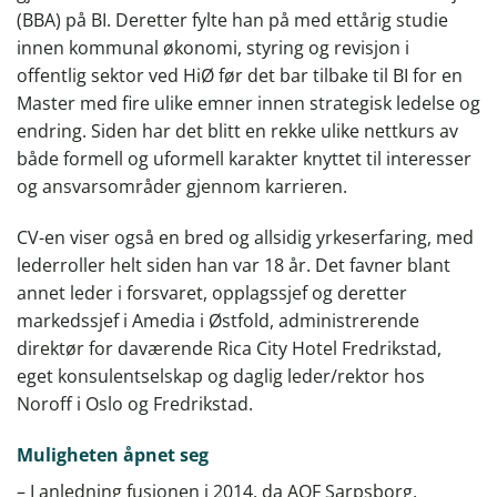
(BBA) på BI. Deretter fylte han på med ettårig studie
innen kommunal økonomi, styring og revisjon i
offentlig sektor ved HiØ før det bar tilbake til BI for en
Master med fire ulike emner innen strategisk ledelse og
endring. Siden har det blitt en rekke ulike nettkurs av
både formell og uformell karakter knyttet til interesser
og ansvarsområder gjennom karrieren.
CV-en viser også en bred og allsidig yrkeserfaring, med
lederroller helt siden han var 18 år. Det favner blant
annet leder i forsvaret, opplagssjef og deretter
markedssjef i Amedia i Østfold, administrerende
direktør for daværende Rica City Hotel Fredrikstad,
eget konsulentselskap og daglig leder/rektor hos
Noroff i Oslo og Fredrikstad.
Muligheten åpnet seg
– I anledning fusjonen i 2014, da AOF Sarpsborg,