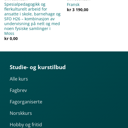
Spesialpedagogikk og
Fransk
flerkulturelt arbeid for
kr
3 190,00
ansatte i skole, barnehage og
SFO H26 – kombinasjon av
undervisning på nett og med
noen fysiske samlinger i
Moss
kr
0,00
Studie- og kurstilbud
Alle kurs
Fagbrev
Fagorganiserte
Norskkurs
Hobby og fritid