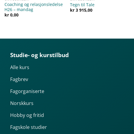
Coaching og relasjonsledelse
Tegn til Tale
H26 – mandag
kr
3 915,00
kr
0,00
Studie- og kurstilbud
Alle kurs
Fagbrev
Fagorganiserte
Norskkurs
Hobby og fritid
Fagskole studier