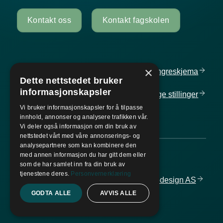
Kontakt oss
Kontakt fagskolen
×
Personvern og informasjonskapsler
Angreskjema
Dette nettstedet bruker
informasjonskapsler
Cancellation
form
Ledige
stillinger
Vi bruker informasjonskapsler for å tilpasse
innhold, annonser og analysere trafikken vår.
Vi deler også informasjon om din bruk av
nettstedet vårt med våre annonserings- og
analysepartnere som kan kombinere den
med annen informasjon du har gitt dem eller
© 2026
AOF Østlandet
som de har samlet inn fra din bruk av
tjenestene deres.
Personvernerklæring
Nettsiden er utviklet av
Fredrikstad Webdesign
AS
GODTA ALLE
AVVIS ALLE