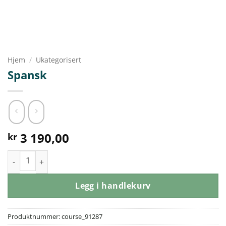
Hjem
/
Ukategorisert
Spansk
3 190,00
kr
Spansk antall
Legg i handlekurv
Produktnummer:
course_91287