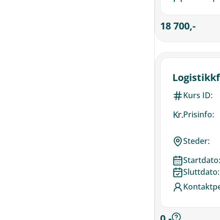
18 700,-
Logistikk
Kurs ID:
Kr.
Prisinfo:
Steder:
Startdato
Sluttdato:
Kontaktp
0,-