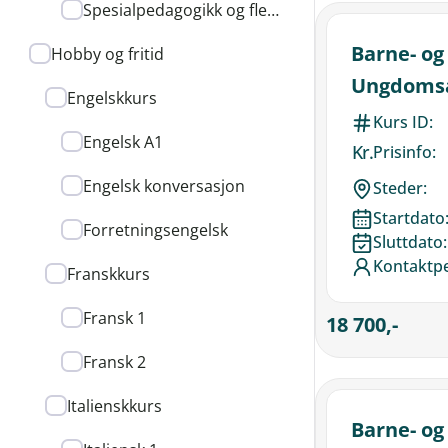
Spesialpedagogikk og flerkulturelt arbeid
Barne- og
Hobby og fritid
Ungdomsa
Engelskkurs
Kurs ID:
Engelsk A1
Kr.
Prisinfo:
Engelsk konversasjon
Steder:
Startdato
Forretningsengelsk
Sluttdato:
Kontaktp
Franskkurs
Fransk 1
18 700,-
Fransk 2
Italienskkurs
Barne- og