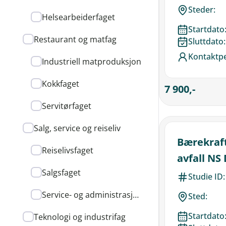
Steder:
Helsearbeiderfaget
Startdato
Restaurant og matfag
Sluttdato:
Kontaktp
Industriell matproduksjon
Kokkfaget
7 900,-
Servitørfaget
Salg, service og reiseliv
Bærekraft
Reiselivsfaget
avfall N
Salgsfaget
Studie ID:
Service- og administrasjonsfaget
Sted:
Startdato
Teknologi og industrifag