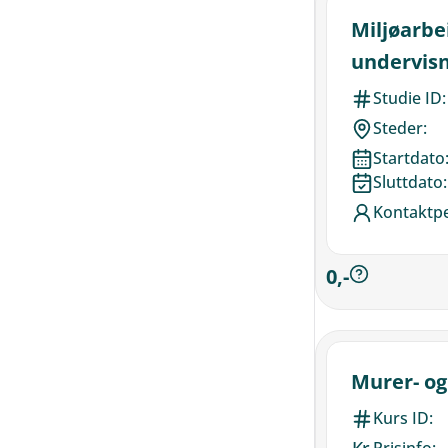
Miljøarbe
undervisn
Studie ID:
Steder:
Startdato
Sluttdato:
Kontaktp
0,-
Murer- og
Kurs ID:
Kr.
Prisinfo: