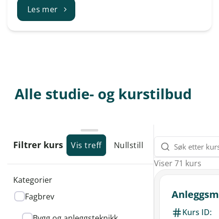
Les mer
Alle studie- og kurstilbud
Utvid/minimer
Søk
Filtrer kurs
Vis treff
Nullstill
Søk
etter
skuff
Viser
71
kurs
kurs
Kategorier
VELG
Anleggsm
Fagbrev
KATEGORI
Kurs ID:
Bygg og anleggsteknikk