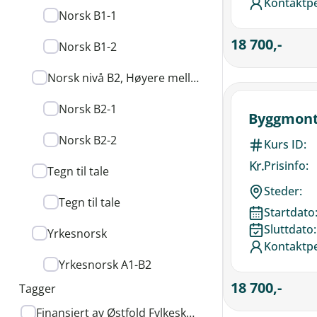
Kontaktp
Norsk B1-1
18 700,-
Norsk B1-2
Norsk nivå B2, Høyere mellomnivå
Norsk B2-1
Byggmont
Norsk B2-2
Kurs ID:
Kr.
Prisinfo:
Tegn til tale
Steder:
Tegn til tale
Startdato
Sluttdato:
Yrkesnorsk
Kontaktp
Yrkesnorsk A1-B2
18 700,-
Tagger
VELG
Finansiert av Østfold Fylkeskommune