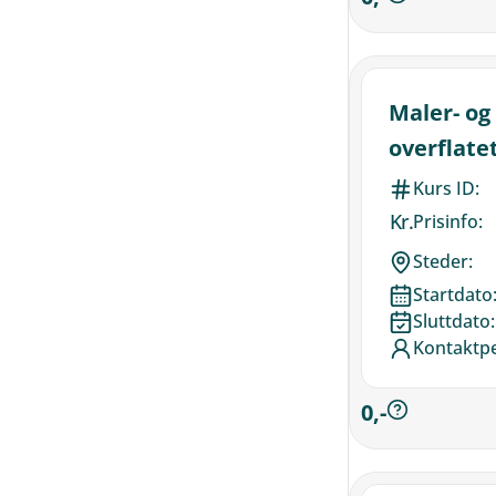
Maler- og
overflate
Kurs ID:
Kr.
Prisinfo:
Steder:
Startdato
Sluttdato:
Kontaktp
0,-