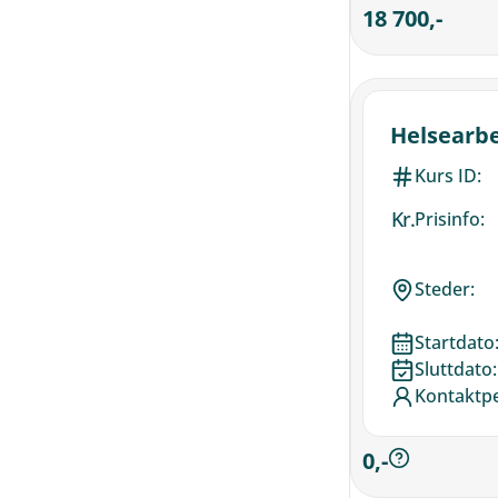
18 700,-
Helsearbe
Kurs ID:
Kr.
Prisinfo:
Steder:
Startdato
Sluttdato:
Kontaktp
0,-