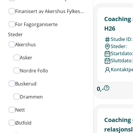
TAG
Finanisert av Akershus Fylkeskommune
Coaching 
For Fagorganiserte
H26
Steder
Studie ID:
VELG
Akershus
Steder:
STED
Startdato
Asker
Sluttdato:
Kontaktp
Nordre Follo
Buskerud
0,-
Drammen
Nett
Coaching 
Østfold
relasjons