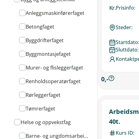
Kr.
Prisinfo:
Anleggsmaskinførerfaget
Betongfaget
Steder:
Byggdrifterfaget
Startdato
Sluttdato:
Byggmontasjefaget
Kontaktp
Murer- og flisleggerfaget
0,-
Renholdsoperatørfaget
Rørleggerfaget
Tømrerfaget
Arbeidsm
40t.
Helse og oppvekstfag
Kurs ID:
Barne- og ungdomsarbeiderfaget