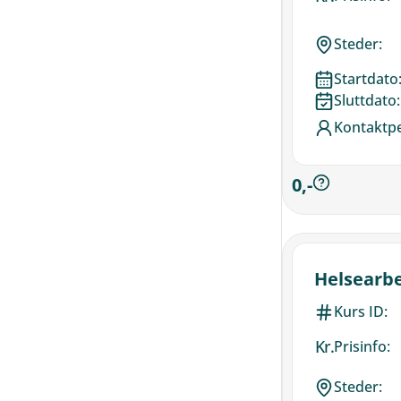
Steder:
Startdato
Sluttdato:
Kontaktp
0,-
Helsearbe
Kurs ID:
Kr.
Prisinfo:
Steder: