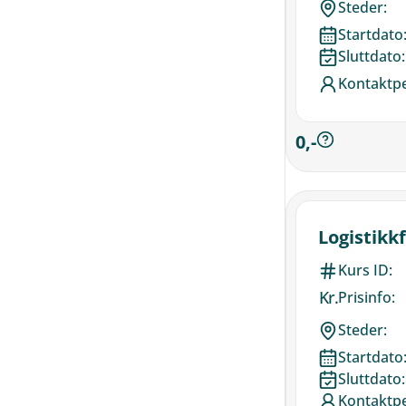
Steder:
Startdato
Sluttdato:
Kontaktp
0,-
Logistikk
Kurs ID:
Kr.
Prisinfo:
Steder:
Startdato
Sluttdato:
Kontaktp