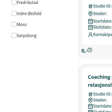
Fredrikstad
digital u
Studie ID:
torsdager
Indre Østfold
Steder:
Startdato
Moss
Sluttdato:
Kontaktp
Sarpsborg
0,-
Coaching 
relasjons
mandag
Studie ID:
Steder:
Startdato
Sluttdato: