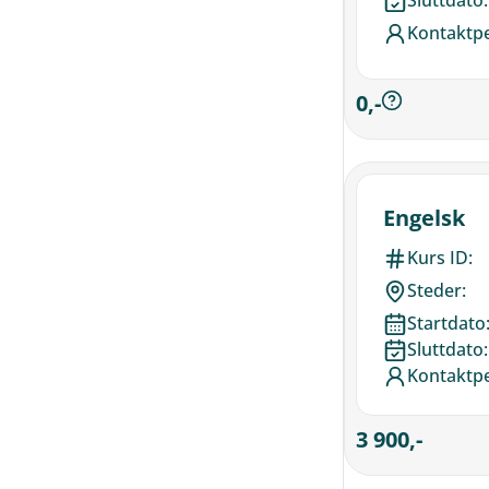
Kontaktp
0,-
Engelsk
Kurs ID:
Steder:
Startdato
Sluttdato:
Kontaktp
3 900,-