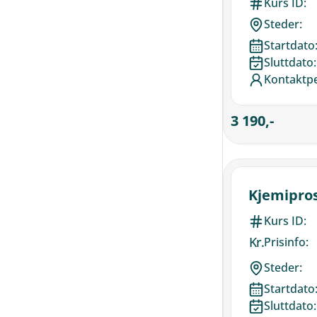
Kurs ID:
Steder:
Startdato
Sluttdato:
Kontaktp
3 190,-
Kjemipro
Kurs ID:
Kr.
Prisinfo:
Steder:
Startdato
Sluttdato: