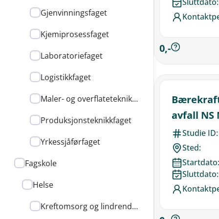
Sluttdato:
Gjenvinningsfaget
Kontaktp
Kjemiprosessfaget
0,-
Laboratoriefaget
Logistikkfaget
Bærekraft
Maler- og overflateteknikkfaget
avfall NS
Produksjonsteknikkfaget
Studie ID:
Yrkessjåførfaget
Sted:
Startdato
Fagskole
Sluttdato:
Helse
Kontaktp
Kreftomsorg og lindrende pleie