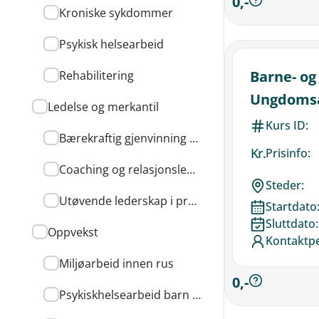
0,-
Kroniske sykdommer
Psykisk helsearbeid
Barne- og
Rehabilitering
Ungdomsa
Ledelse og merkantil
Kurs ID:
Bærekraftig gjenvinning av avfall
Kr.
Prisinfo:
Coaching og relasjonsledelse
Steder:
Utøvende lederskap i praksis
Startdato
Sluttdato:
Oppvekst
Kontaktp
Miljøarbeid innen rus
0,-
Psykiskhelsearbeid barn og unge