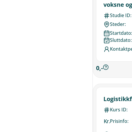
voksne og
undervisn
Studie ID:
Steder:
Startdato
Sluttdato:
Kontaktp
0,-
Logistikk
Kurs ID:
Kr.
Prisinfo: