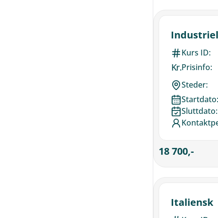
Industrie
Kurs ID:
Kr.
Prisinfo:
Steder:
Startdato
Sluttdato:
Kontaktp
18 700,-
Italiensk