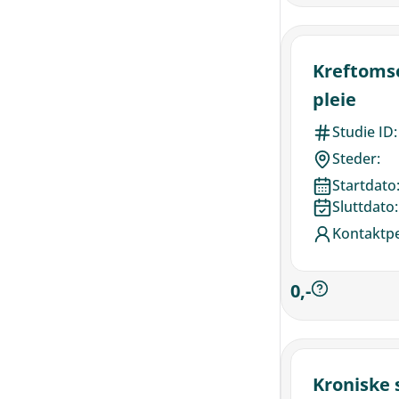
Kreftomso
pleie
Studie ID:
Steder:
Startdato
Sluttdato:
Kontaktp
0,-
Kroniske