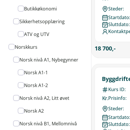
Butikkøkonomi
Steder:
Startdato
Sikkerhetsopplæring
Sluttdato:
Kontaktp
ATV og UTV
Norskkurs
18 700,-
Norsk nivå A1, Nybegynner
Norsk A1-1
Byggdrift
Norsk A1-2
Kurs ID:
Kr.
Norsk nivå A2, Litt øvet
Prisinfo:
Steder:
Norsk A2
Startdato
Norsk nivå B1, Mellomnivå
Sluttdato: