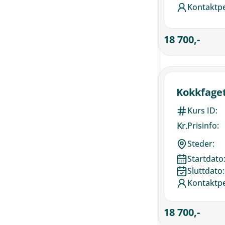
Kontaktp
18 700,-
Kokkfage
Kurs ID:
Kr.
Prisinfo:
Steder:
Startdato
Sluttdato:
Kontaktp
18 700,-