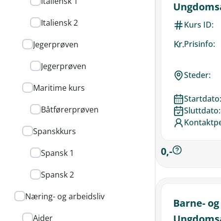
Italiensk 1
Ungdomsa
Italiensk 2
Kurs ID:
Kr.
Prisinfo:
Jegerprøven
Jegerprøven
Steder:
Maritime kurs
Startdato
Båtførerprøven
Sluttdato:
Kontaktp
Spanskkurs
0,-
Spansk 1
Spansk 2
Næring- og arbeidsliv
Barne- og
Ungdomsa
Aider