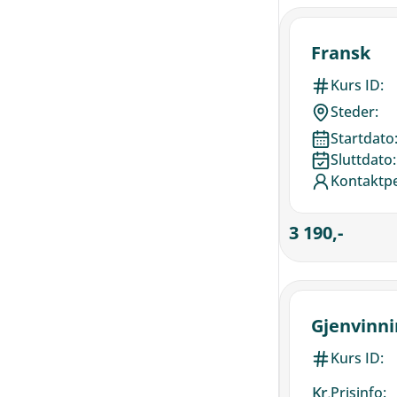
Fransk
Kurs ID:
Steder:
Startdato
Sluttdato:
Kontaktp
3 190,-
Gjenvinni
Kurs ID:
Kr.
Prisinfo: