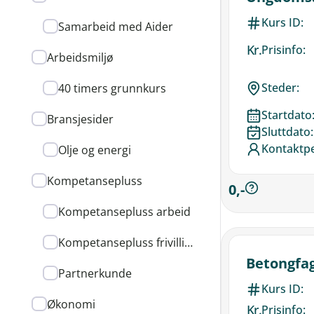
Kurs ID:
Samarbeid med Aider
Kr.
Prisinfo:
Arbeidsmiljø
Steder:
40 timers grunnkurs
Startdato
Bransjesider
Sluttdato:
Kontaktp
Olje og energi
Kompetansepluss
0,-
Kompetansepluss arbeid
Kompetansepluss frivilligheten
Betongfa
Partnerkunde
Kurs ID:
Økonomi
Kr.
Prisinfo: