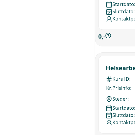
Startdato
Sluttdato:
Kontaktp
0,-
Helsearbe
Kurs ID:
Kr.
Prisinfo:
Steder:
Startdato
Sluttdato:
Kontaktp